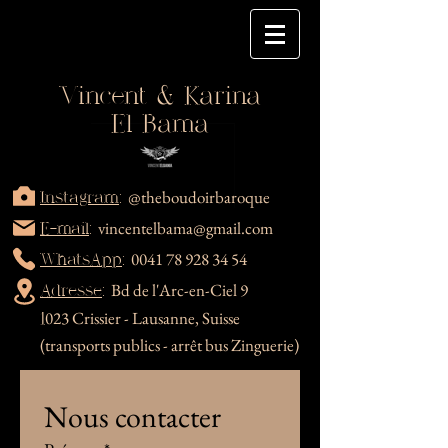
Vincent & Karina
El Bama
@theboudoirbaroque
Instagram
:
vincentelbama@gmail.com
E-mail
:
0041 78 928 34 54
WhatsApp
:
Bd de l'Arc-en-Ciel 9
Adresse
:
023 Crissier -
Lausanne,
Suisse
1
(transports publics - arrêt bus Zinguerie)
Nous contacter