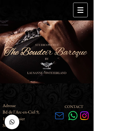
Adresse
CONTACT
Bd de l'Arc-en-Ciel
9,
1023 Crissier
Suisse