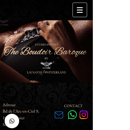
Adresse
CONTACT
Bd de l'Arc-en-Ciel
9,
1023 Crissier
Suisse